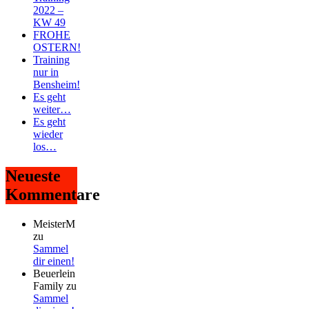
2022 –
KW 49
FROHE
OSTERN!
Training
nur in
Bensheim!
Es geht
weiter…
Es geht
wieder
los…
Neueste
Kommentare
MeisterM
zu
Sammel
dir einen!
Beuerlein
Family
zu
Sammel