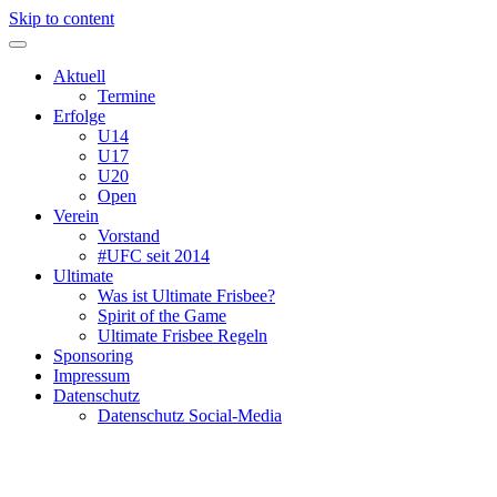
Skip to content
Aktuell
Termine
Erfolge
U14
U17
U20
Open
Verein
Vorstand
#UFC seit 2014
Ultimate
Was ist Ultimate Frisbee?
Spirit of the Game
Ultimate Frisbee Regeln
Sponsoring
Impressum
Datenschutz
Datenschutz Social-Media
Ultimate Frisbee Club Heppenheim e.V.
Heppie Frisbeez